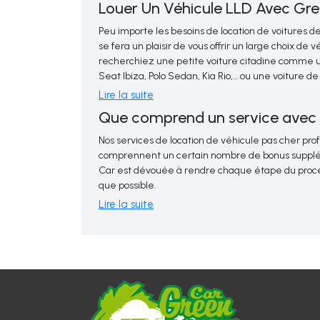
Louer Un Véhicule LLD Avec Gr
Peu importe les besoins de location de voitures d
se fera un plaisir de vous offrir un large choix de
recherchiez une petite voiture citadine comme u
Seat Ibiza, Polo Sedan, Kia Rio,… ou une voitur
une Volkswagen Passat, Skoda Octavia, Mercedes 
Lire la suite
Toutes nos voitures de location sont équipées des 
style à votre destination, nous sommes là pour vous 
Que comprend un service avec 
techniques pour rendre votre expérience de cond
Nos services de location de véhicule pas cher prof
comprennent un certain nombre de bonus suppl
Car est dévouée à rendre chaque étape du proces
que possible.
Lire la suite
Nous collaborons avec nos clients afin d'établir une 
les connaissant mieux que nous pouvons leur offrir 
résultat final est une solution personnalisée par
entreprise !
La gestion de vos propres locations n'a jamais été a
système en ligne Green Car. En quelques clics, 
directement en ligne. Si vous avez besoin d'aide,