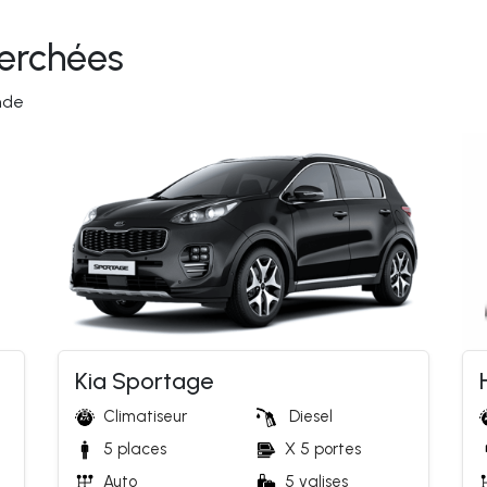
herchées
nde
Kia Sportage
Climatiseur
Diesel
5 places
X 5 portes
Auto 
5 valises