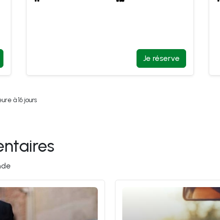
Je réserve
ure à 16 jours
ntaires 
nde