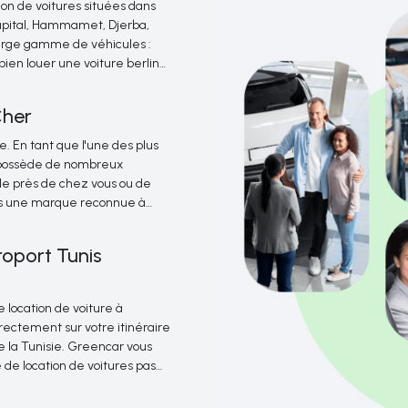
on de voitures situées dans 
 Capital, Hammamet, Djerba,
arge gamme de véhicules :
bien louer une voiture berline
ion de voiture de gamme
 manuelle depuis les 
d’une voiture de luxe.
Cher
 votre destination plus rapide
rté de profiter de votre
e. En tant que l'une des plus 
i possède de nombreux
le près de chez vous ou de
ons une marque reconnue à
os attentes en matière de
bles, la Tunisie est une 
roport Tunis
 voyageurs d’affaires. Que vous
stiez un mois ou plus, vous
ule parfait pour vos besoins
e location de voiture à 
rectement sur votre itinéraire
e la Tunisie. Greencar vous
 de location de voitures pas