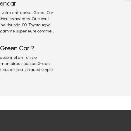
eencar
e votre entreprise, Green Car 
 véhicules adaptés. Que vous
ne Hyundai I10, Toyota Agya,
e de gamme supérieure comme
Classe E… pour arriver avec
dernières spécifications 
servir et accueillir.
Green Car ?
uite encore plus spéciale.
essionnel en Tunisie 
émentaires L'équipe Green
sus de location aussi simple
relation solide, car c'est en 
le meilleur service qui soit. Le
faitement adaptée à votre
ussi facile grâce à notre 
vous pouvez réserver
 notre équipe est à votre