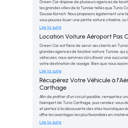
Green Car dispose de plusieurs agences de locati
les grandes villes de la Tunisie telles que Tunis
Sousse Kornich. Nous proposons également une l
vous pouvez louer une petite voiture citadine, ou 
pas cher vous pouvez opter aussi pour une locat
Lire la suite
La location d’une voiture en boite automatique ou
intermédiaire, premium ou bien pour une location 
Location Voiture Aéroport Pas 
aéroports peut rendre votre trajet de l’aéroport à
et plus flexible. Elle vous donne également la libe
Green Car est fière de servir ses clients en Tunisi
voyage à votre propre rythme.
grandes agences de location voiture Tunisie, qu
véhicules, nous sommes sûrs d'avoir une succursa
votre destination de voyage. Bien que nous soy
l'échelle nationale, Green Car vise à dépasser v
Lire la suite
Avec de nombreuses attractions uniques et incroya
service et de valeur.
Récupérez Votre Véhicule à l'Aé
destination populaire auprès des touristes et des
soyez en visite pour quelques jours ou que vous re
Carthage
pouvez compter sur nous pour vous fournir le véhic
Afin de profiter d'un circuit paisible, remportez un
de transport.
l'aéroport de Tunis Carthage, puis rendez-vous di
et partez à la découverte des sites touristiques d
offre les avantages les plus favorables en matière
chers en Tunisie, à l'aéroport de Tunis Carthage.
Lire la suite