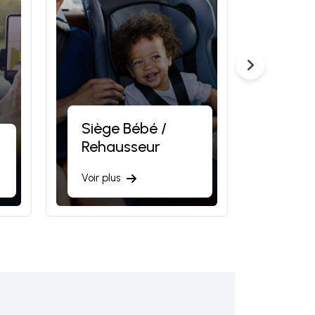
Siège Bébé /
Rehausseur
Plein
Voir plus
Voir plu