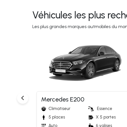
Véhicules les plus rec
Les plus grandes marques autmobiles du mo
Mercedes E200
nce 
Climatiseur
Essence 
portes
5 places
X 5 portes
ises
Auto 
6 valises